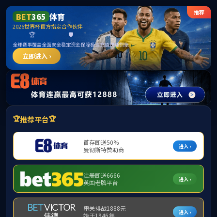
Bwin必赢中国官网 - 在线登录入口
首页
学院概况
师资队伍
招生工作
bwi
博士后工作
奖助学贷
学生活动
学生风采
当前位置：
首页
>>
学生工作
>>
奖助学贷
>>
正文