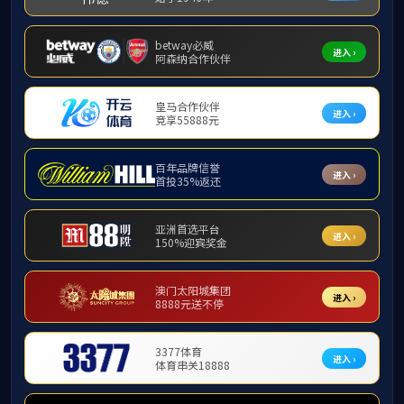
Bwin必赢中国官网2025年博士研究生招生第二次调剂复试通知
附件【
附件1：科研计划书.doc
】
已下载
次
附件【
Bwin必赢中国官网2025年博士研究生招生第二次调剂复试通知.d
附件【
附件2：2025年研究生招生思想品德考核表.doc
】
已下载
次
附件【
附件3：2025年研究生招生考试考生诚信复试承诺书.doc
】
已下
附件【
附件4：Bwin必赢中国官网2025年博士研究生招生第二次调剂复
附件【
附件5：Bwin必赢中国官网2025年博士研究生招生第二次调剂复试
无相关文章
Copyright@2025
您是第