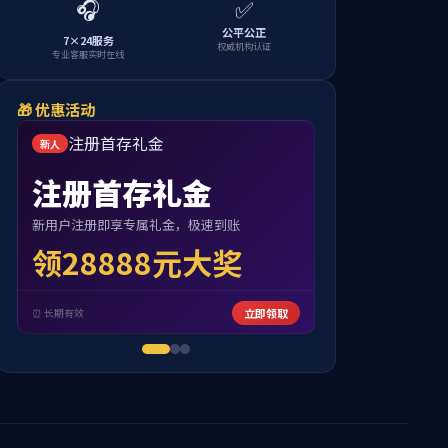
【
关闭窗口
】