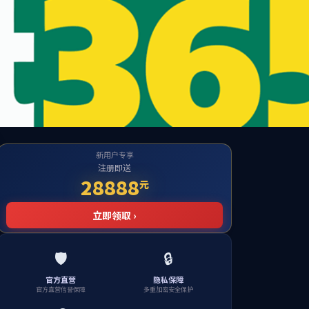
生工作
下载专区
2026年8月7日 星期五 丙午年六月廿五
11.1