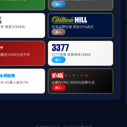
2023-11-01 17:21
答辩和学位的研究生按照通知要求完成工作。
究生答辩及学位申请工作安排的通知 11.1.rar
】
已下载
次
Copyright@2025 Bwin必赢中国官网 - 在线登录入口 © 版权所有
您是第
位访问者，欢迎您的到来。